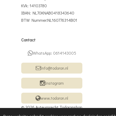
KVk: 14103780
IBAN: NL70KNAB0418343640
BTW Nummer:NL160776314B01
Contact
WhatsApp: 0614143005
info@todoron.nl
Instagram
www.todoron.nl
© 2026 Auteursrecht Todoronshop