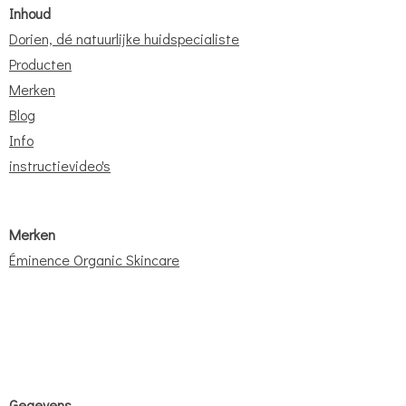
Inhoud
Dorien, dé natuurlijke huidspecialiste
Producten
Merken
Blog
Info
instructievideo's
Merken
Éminence Organic Skincare
Gegevens