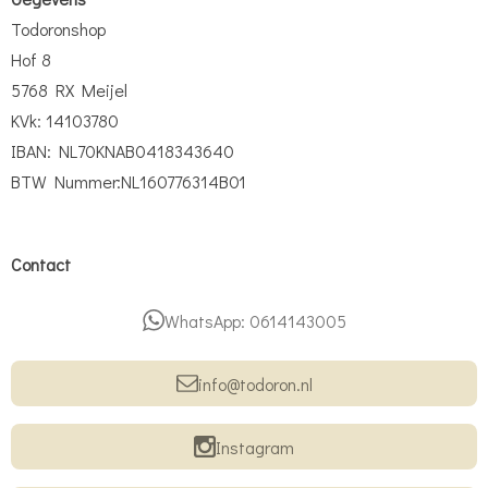
Todoronshop
Hof 8
5768 RX Meijel
KVk: 14103780
IBAN: NL70KNAB0418343640
BTW Nummer:NL160776314B01
Contact
WhatsApp: 0614143005
info@todoron.nl
Instagram