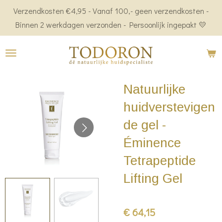
Verzendkosten €4,95 - Vanaf 100,- geen verzendkosten -
Ga
Binnen 2 werkdagen verzonden - Persoonlijk ingepakt 💛
direct
naar
de
hoofdinhoud
Natuurlijke
huidverstevigen
de gel -
Éminence
Tetrapeptide
Lifting Gel
€ 64,15