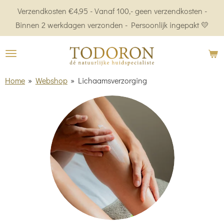
Verzendkosten €4,95 - Vanaf 100,- geen verzendkosten -
Ga
Binnen 2 werkdagen verzonden - Persoonlijk ingepakt 💛
direct
naar
de
hoofdinhoud
Home
»
Webshop
»
Lichaamsverzorging