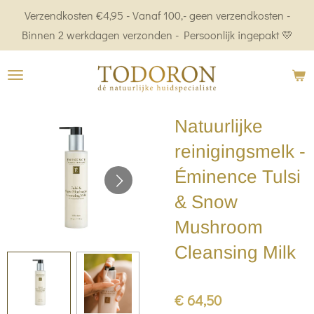
Verzendkosten €4,95 - Vanaf 100,- geen verzendkosten -
Ga
Binnen 2 werkdagen verzonden - Persoonlijk ingepakt 💛
direct
naar
de
hoofdinhoud
Natuurlijke
reinigingsmelk -
Éminence Tulsi
& Snow
Mushroom
Cleansing Milk
€ 64,50