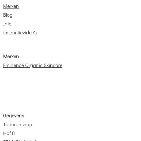
Merken
Blog
Info
instructievideo's
Merken
Éminence Organic Skincare
Gegevens
Todoronshop
Hof 8