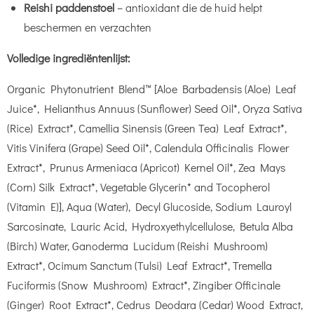
Reishi paddenstoel
– antioxidant die de huid helpt
beschermen en verzachten
Volledige ingrediëntenlijst:
Organic Phytonutrient Blend™ [Aloe Barbadensis (Aloe) Leaf
Juice*, Helianthus Annuus (Sunflower) Seed Oil*, Oryza Sativa
(Rice) Extract*, Camellia Sinensis (Green Tea) Leaf Extract*,
Vitis Vinifera (Grape) Seed Oil*, Calendula Officinalis Flower
Extract*, Prunus Armeniaca (Apricot) Kernel Oil*, Zea Mays
(Corn) Silk Extract*, Vegetable Glycerin* and Tocopherol
(Vitamin E)], Aqua (Water), Decyl Glucoside, Sodium Lauroyl
Sarcosinate, Lauric Acid, Hydroxyethylcellulose, Betula Alba
(Birch) Water, Ganoderma Lucidum (Reishi Mushroom)
Extract*, Ocimum Sanctum (Tulsi) Leaf Extract*, Tremella
Fuciformis (Snow Mushroom) Extract*, Zingiber Officinale
(Ginger) Root Extract*, Cedrus Deodara (Cedar) Wood Extract,