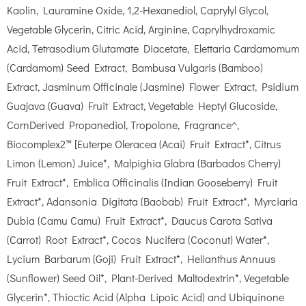
Kaolin, Lauramine Oxide, 1,2-Hexanediol, Caprylyl Glycol,
Vegetable Glycerin, Citric Acid, Arginine, Caprylhydroxamic
Acid, Tetrasodium Glutamate Diacetate, Elettaria Cardamomum
(Cardamom) Seed Extract, Bambusa Vulgaris (Bamboo)
Extract, Jasminum Officinale (Jasmine) Flower Extract, Psidium
Guajava (Guava) Fruit Extract, Vegetable Heptyl Glucoside,
CornDerived Propanediol, Tropolone, Fragrance^,
Biocomplex2™ [Euterpe Oleracea (Acai) Fruit Extract*, Citrus
Limon (Lemon) Juice*, Malpighia Glabra (Barbados Cherry)
Fruit Extract*, Emblica Officinalis (Indian Gooseberry) Fruit
Extract*, Adansonia Digitata (Baobab) Fruit Extract*, Myrciaria
Dubia (Camu Camu) Fruit Extract*, Daucus Carota Sativa
(Carrot) Root Extract*, Cocos Nucifera (Coconut) Water*,
Lycium Barbarum (Goji) Fruit Extract*, Helianthus Annuus
(Sunflower) Seed Oil*, Plant-Derived Maltodextrin*, Vegetable
Glycerin*, Thioctic Acid (Alpha Lipoic Acid) and Ubiquinone