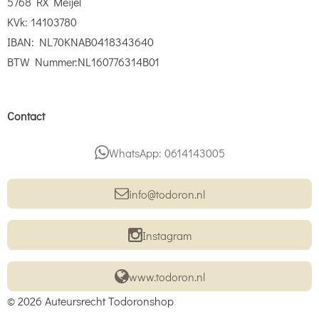
5768 RX Meijel
KVk: 14103780
IBAN: NL70KNAB0418343640
BTW Nummer:NL160776314B01
Contact
WhatsApp: 0614143005
info@todoron.nl
Instagram
www.todoron.nl
© 2026 Auteursrecht Todoronshop