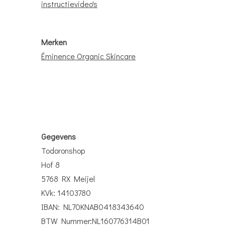
instructievideo's
Merken
Éminence Organic Skincare
Gegevens
Todoronshop
Hof 8
5768 RX Meijel
KVk: 14103780
IBAN: NL70KNAB0418343640
BTW Nummer:NL160776314B01