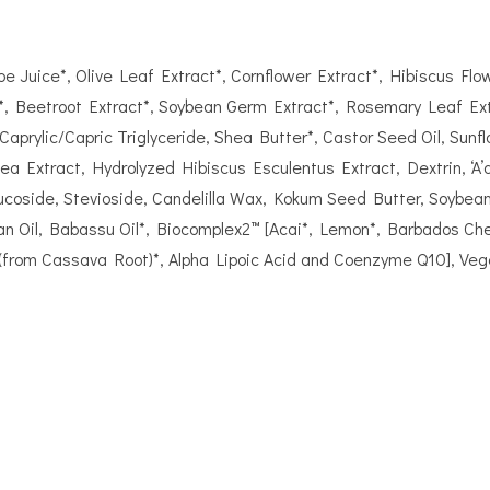
oe Juice*, Olive Leaf Extract*, Cornflower Extract*, Hibiscus Flo
*, Beetroot Extract*, Soybean Germ Extract*, Rosemary Leaf Extra
e, Caprylic/Capric Triglyceride, Shea Butter*, Castor Seed Oil, Su
a Extract, Hydrolyzed Hibiscus Esculentus Extract, Dextrin, ‘A’a
Glucoside, Stevioside, Candelilla Wax, Kokum Seed Butter, Soybea
ean Oil, Babassu Oil*, Biocomplex2™ [Acai*, Lemon*, Barbados Ch
 (from Cassava Root)*, Alpha Lipoic Acid and Coenzyme Q10], Vege