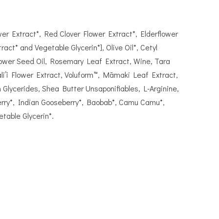
wer Extract*, Red Clover Flower Extract*, Elderflower
ct* and Vegetable Glycerin*], Olive Oil*, Cetyl
nflower Seed Oil, Rosemary Leaf Extract, Wine, Tara
li’i Flower Extract, Voluform™, Māmaki Leaf Extract,
n Glycerides, Shea Butter Unsaponifiables, L-Arginine,
erry*, Indian Gooseberry*, Baobab*, Camu Camu*,
table Glycerin*.