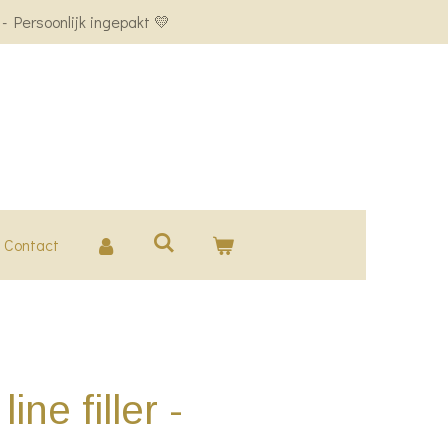
 Persoonlijk ingepakt 💛
Contact
ine filler -