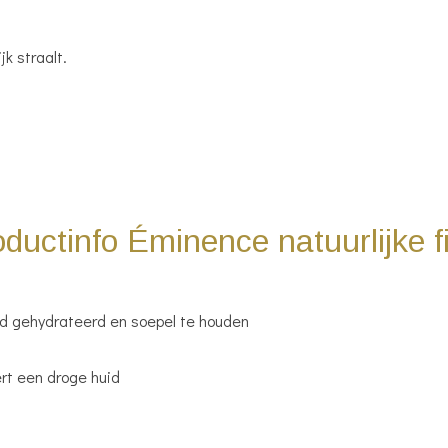
k straalt.
ductinfo Éminence natuurlijke fi
huid gehydrateerd en soepel te houden
ert een droge huid