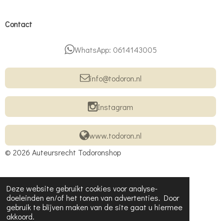
Contact
WhatsApp: 0614143005
info@todoron.nl
Instagram
www.todoron.nl
© 2026 Auteursrecht Todoronshop
Deze website gebruikt cookies voor analyse-
doeleinden en/of het tonen van advertenties. Door
gebruik te blijven maken van de site gaat u hiermee
akkoord.