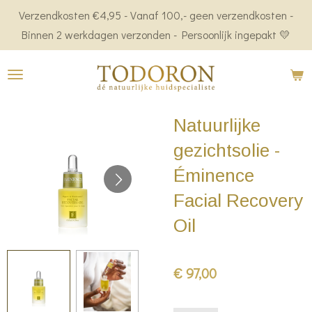
Verzendkosten €4,95 - Vanaf 100,- geen verzendkosten -
Ga
Binnen 2 werkdagen verzonden - Persoonlijk ingepakt 💛
direct
naar
de
hoofdinhoud
Natuurlijke
gezichtsolie -
Éminence
Facial Recovery
Oil
€ 97,00