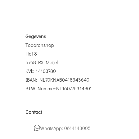
Gegevens
Todoronshop
Hof 8
5768 RX Meijel
KVk: 14103780
IBAN: NL70KNAB0418343640
BTW Nummer:NL160776314B01
Contact
WhatsApp: 0614143005