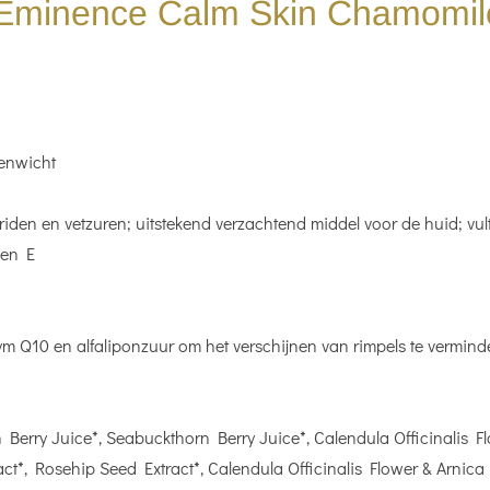
 Éminence Calm Skin Chamomile
venwicht
eriden en vetzuren; uitstekend verzachtend middel voor de huid; vu
 en E
m Q10 en alfaliponzuur om het verschijnen van rimpels te verminde
Berry Juice*, Seabuckthorn Berry Juice*, Calendula Officinalis F
act*, Rosehip Seed Extract*, Calendula Officinalis Flower & Arnic