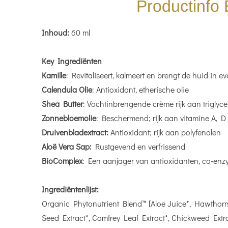
Productinfo
Inhoud:
60 ml
Key Ingrediënten
Kamille
: Revitaliseert, kalmeert en brengt de huid in e
Calendula Olie
: Antioxidant, etherische olie
Shea Butter
: Vochtinbrengende crème rijk aan triglyc
Zonnebloemolie
: Beschermend; rijk aan vitamine A, D
Druivenbladextract:
Antioxidant; rijk aan polyfenolen
Aloë Vera Sap:
Rustgevend en verfrissend
BioComplex
: Een aanjager van antioxidanten, co-enzy
Ingrediëntenlijst:
Organic Phytonutrient Blend™ [Aloe Juice*, Hawthorn 
Seed Extract*, Comfrey Leaf Extract*, Chickweed Extr