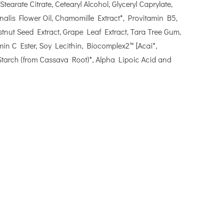
tearate Citrate, Cetearyl Alcohol, Glyceryl Caprylate,
inalis Flower Oil, Chamomille Extract*, Provitamin B5,
stnut Seed Extract, Grape Leaf Extract, Tara Tree Gum,
in C Ester, Soy Lecithin, Biocomplex2™ [Acai*,
tarch (from Cassava Root)*, Alpha Lipoic Acid and